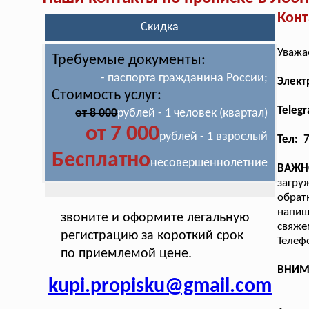
Конт
Скидка
Уважа
Требуемые документы:
- паспорта гражданина России;
Элект
Стоимость услуг:
Teleg
от 8 000
рублей - 1 человек (квартал)
от 7 000
рублей - 1 взрослый
Тел: 
Бесплатно
несовершеннолетние
ВАЖН
загру
обрат
напиш
звоните и оформите легальную
свяж
регистрацию за короткий срок
Телеф
по приемлемой цене.
ВНИМА
kupi.propisku@gmail.com